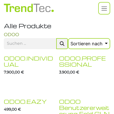
Zum Inhalt springen
Alle Produkte
ODOO
Sortieren nach
ODOO.INDIVID
ODOO.PROFE
Neu!
UAL
SSIONAL
7.900,00
€
3.900,00
€
ODOO.EAZY
ODOO
Benutzererweit
499,00
€
erung Feld GLN