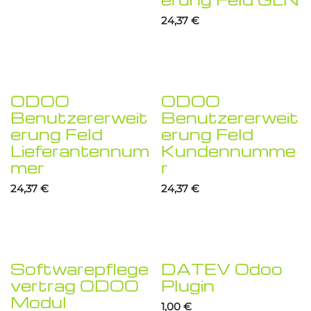
24,37
€
ODOO
ODOO
Jetzt reduziert!
Jetzt reduziert!
Benutzererweit
Benutzererweit
erung Feld
erung Feld
Lieferantennum
Kundennumme
mer
r
24,37
€
24,37
€
Softwarepflege
DATEV Odoo
vertrag ODOO
Plugin
Modul
1,00
€