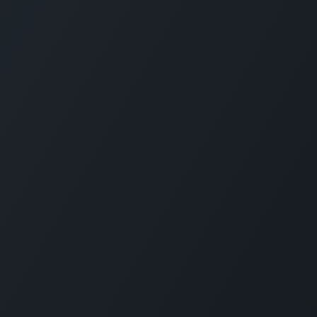
TrendTec UG (haftungsbe
Fichtenstraße 36a
68535 Edingen-Neckarh
UNTERNEHMEN
Das Team
Jobs
Kontakt