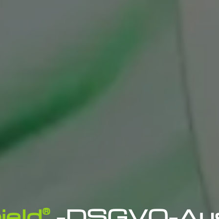
eld
-DSGVO-Ausk
®